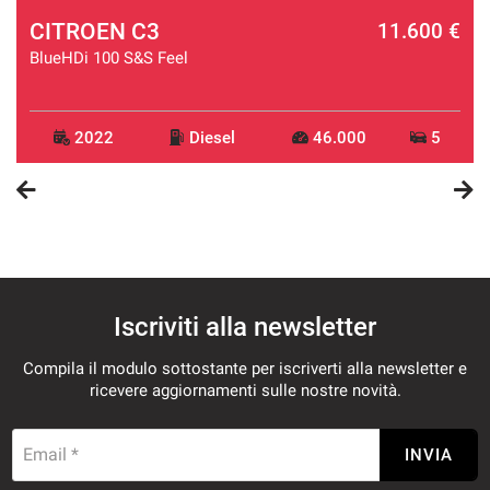
CITROEN C3
€
11.600 €
BlueHDi 100 S&S Feel
2022
Diesel
46.000
5
Iscriviti alla newsletter
Compila il modulo sottostante per iscriverti alla newsletter e
ricevere aggiornamenti sulle nostre novità.
Email *
INVIA