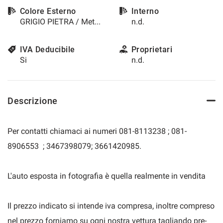
questi
Colore Esterno
Interno
strumenti
GRIGIO PIETRA / Metallizzato
n.d.
di
tracciamento
si
IVA Deducibile
Proprietari
rimanda
Si
n.d.
alla
cookie
policy.
Puoi
Descrizione
rivedere
e
modificare
Per contatti chiamaci ai numeri 081-8113238 ; 081-
le
8906553 ; 3467398079; 3661420985.
tue
scelte
in
L'auto esposta in fotografia è quella realmente in vendita
qualsiasi
momento.
Il prezzo indicato si intende iva compresa, inoltre compreso
nel prezzo forniamo su ogni nostra vettura tagliando pre-
a