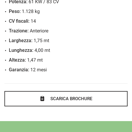
Potenza:
61 KW / 83 CV
Sensore di luce
Per qualsiasi informazione diretta non esitare a contattarci:
Sensore di pioggia
Peso:
1.128 kg
BUONI AFFARI DA INNOCENTI AUTO.
Servosterzo
CV fiscali:
14
Specchietti laterali elettrici
Trazione:
Anteriore
Per altre offerte ed info visita: WWW.INNOCENTIAUTO.IT
Larghezza:
1,75 mt
Lunghezza:
4,00 mt
seguici anche su Facebook e Instagram
Altezza:
1,47 mt
Garanzia:
12 mesi
SCARICA BROCHURE