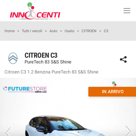
Le
tue
preferenze
di
HOME
Home
>
Tutti i veicoli
>
Auto
>
Usato
>
CITROEN
>
C3
consenso
Il
LISTA VEICOLI SEMINUOVO
seguente
CITROEN C3
pannello
PureTech 83 S&S Shine
KM0
ti
consente
Citroen C3 1.2 Benzina PureTech 83 S&S Shine
di
NOLEGGIO
esprimere
le
IN ARRIVO
tue
PROMOZIONI
preferenze
di
consenso
I NOSTRI SERVIZI
alle
tecnologie
ASSISTENZA
di