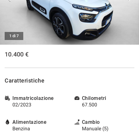
tracciamento
che
CONTATTI
adottiamo
per
offrire
CONTATTI
le
1 di 7
funzionalità
e
NEWS
svolgere
10.400 €
le
AREA COMMERCIANTI
attività
di
seguito
Caratteristiche
descritte.
Per
ottenere
Immatricolazione
Chilometri
maggiori
02/2023
67.500
informazioni
sull'utilità
e
Alimentazione
Cambio
sul
Benzina
Manuale (5)
funzionamento
di