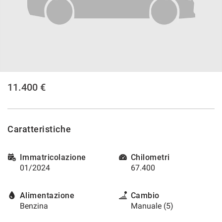
tracciamento
che
CONTATTI
adottiamo
per
offrire
CONTATTI
le
funzionalità
e
NEWS
svolgere
11.400 €
le
AREA COMMERCIANTI
attività
di
seguito
Caratteristiche
descritte.
Per
ottenere
Immatricolazione
Chilometri
maggiori
01/2024
67.400
informazioni
sull'utilità
e
Alimentazione
Cambio
sul
Benzina
Manuale (5)
funzionamento
di