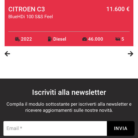
CITROEN C3
€
11.600 €
BlueHDi 100 S&S Feel
2022
Diesel
46.000
5
Iscriviti alla newsletter
Compila il modulo sottostante per iscriverti alla newsletter e
ricevere aggiornamenti sulle nostre novità.
Email *
INVIA