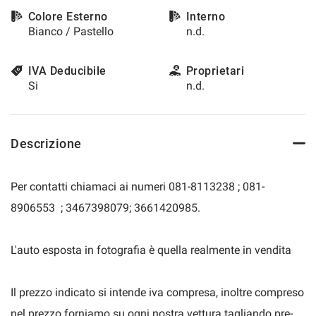
questi
Colore Esterno
Interno
strumenti
Bianco / Pastello
n.d.
di
tracciamento
si
IVA Deducibile
Proprietari
rimanda
Si
n.d.
alla
cookie
policy.
Puoi
Descrizione
rivedere
e
modificare
Per contatti chiamaci ai numeri 081-8113238 ; 081-
le
8906553 ; 3467398079; 3661420985.
tue
scelte
in
L'auto esposta in fotografia è quella realmente in vendita
qualsiasi
momento.
Il prezzo indicato si intende iva compresa, inoltre compreso
nel prezzo forniamo su ogni nostra vettura tagliando pre-
a