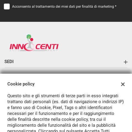
Acconsento al trattamento dei miei dati per finalità di marketing *
SEDI
Sede di Aversa
AZIENDA
Cookie policy
Azienda
Questo sito e gli strumenti di terze parti in esso integrati
Contatti
trattano dati personali (es. dati di navigazione o indirizzi IP)
e fanno uso di Cookie, Pixel, Tags o altri identificatori
necessari per il funzionamento e per il raggiungimento
delle finalità descritte nella cookie policy, tra cui il
miglioramento delle funzionalità del sito e la pubblicità
personalizzata. Cliccando sul pulsante Accetta Tutti
TORNA IN CIMA