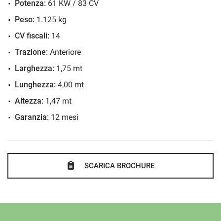
Potenza:
61 KW / 83 CV
Riconoscimento dei segnali stradali
Per qualsiasi informazione diretta non esitare a contattarci:
Sedile posteriore sdoppiato
Peso:
1.125 kg
BUONI AFFARI DA INNOCENTI AUTO.
Servosterzo
CV fiscali:
14
Specchietti laterali elettrici
Trazione:
Anteriore
Per altre offerte ed info visita: WWW.INNOCENTIAUTO.IT
Larghezza:
1,75 mt
Lunghezza:
4,00 mt
seguici anche su Facebook e Instagram
Altezza:
1,47 mt
Garanzia:
12 mesi
SCARICA BROCHURE