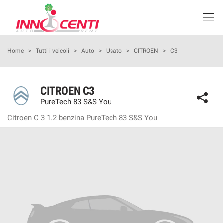
Le
tue
preferenze
di
HOME
Home
>
Tutti i veicoli
>
Auto
>
Usato
>
CITROEN
>
C3
consenso
Il
LISTA VEICOLI SEMINUOVO
seguente
CITROEN C3
pannello
PureTech 83 S&S You
KM0
ti
consente
Citroen C 3 1.2 benzina PureTech 83 S&S You
di
NOLEGGIO
esprimere
le
tue
PROMOZIONI
preferenze
di
consenso
I NOSTRI SERVIZI
alle
tecnologie
ASSISTENZA
di