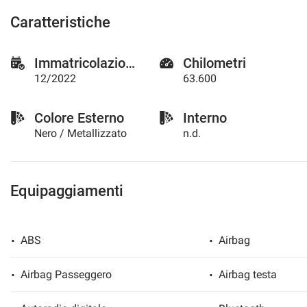
questi
Caratteristiche
strumenti
di
tracciamento
Immatricolazione
Chilometri
si
12/2022
63.600
rimanda
alla
cookie
Colore Esterno
Interno
policy.
Nero / Metallizzato
n.d.
Puoi
rivedere
e
modificare
Equipaggiamenti
le
tue
scelte
in
ABS
Airbag
qualsiasi
momento.
Airbag Passeggero
Airbag testa
a