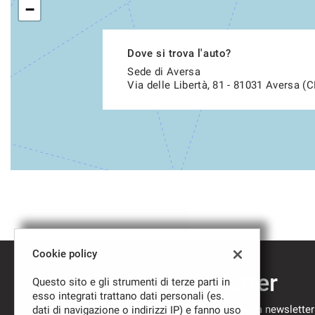
−
Dove si trova l'auto?
Sede di Aversa
Via delle Libertà, 81 - 81031 Aversa (C
Cookie policy
Iscriviti alla newsletter
Questo sito e gli strumenti di terze parti in
esso integrati trattano dati personali (es.
Compila il modulo sottostante per iscriverti alla newsletter
dati di navigazione o indirizzi IP) e fanno uso