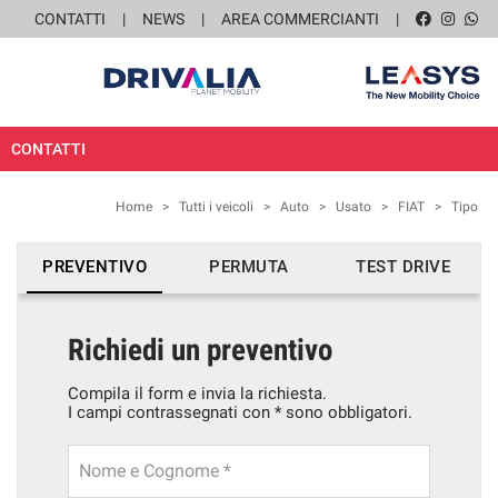
CONTATTI
NEWS
AREA COMMERCIANTI
CONTATTI
Home
>
Tutti i veicoli
>
Auto
>
Usato
>
FIAT
>
Tipo
PREVENTIVO
PERMUTA
TEST DRIVE
Richiedi un preventivo
Compila il form e invia la richiesta.
I campi contrassegnati con * sono obbligatori.
Nome e Cognome *