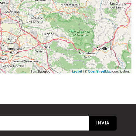
Leaflet
| ©
OpenStreetMap
contributors
INVIA