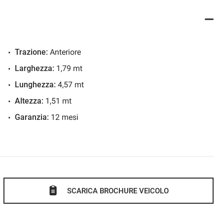
t ed entro un paio di ore te le spediamo. Valutiamo eventuali
Trazione:
Anteriore
Larghezza:
1,79 mt
.
Lunghezza:
4,57 mt
i: BUONI AFFARI DA INNOCENTI AUTO.
Altezza:
1,51 mt
Garanzia:
12 mesi
SCARICA BROCHURE VEICOLO