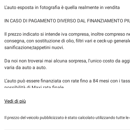
L'auto esposta in fotografia è quella realmente in vendita
IN CASO DI PAGAMENTO DIVERSO DAL FINANZIAMENTO PIU
Il prezzo indicato si intende iva compresa, inoltre compreso n
consegna, con sostituzione di olio, filtri vari e ceck-up gener
sanificazione,tappetini nuovi.
Da noi non troverai mai alcuna sorpresa, l'unico costo da agg
varia da auto a auto.
L’auto può essere finanziata con rate fino a 84 mesi con i tass
possibilità di Maxi rata finale.
Tutti i veicoli sono coperti da una Garanzia di 12 mesi.
Vedi di più
Basta un appuntamento telefonico e ti riserviamo l’auto, accet
Il prezzo del veicolo pubblicizzato è stato calcolato utilizzando tutte
corrisponda a quanto riportato nell’annuncio, con tanto di pro