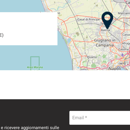
E)
Email *
 e ricevere aggiornamenti sulle