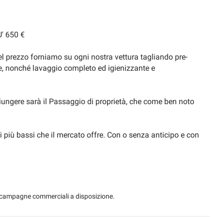
' 650 €
el prezzo forniamo su ogni nostra vettura tagliando pre-
ale, nonché lavaggio completo ed igienizzante e
iungere sarà il Passaggio di proprietà, che come ben noto
i più bassi che il mercato offre. Con o senza anticipo e con
tiamo acconti che vi verranno restituiti qualora l’auto non
 le campagne commerciali a disposizione.
posta di acquisto da noi firmata.