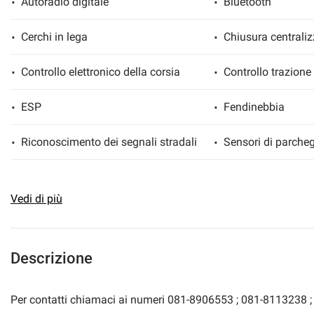
Autoradio digitale
Bluetooth
Cerchi in lega
Chiusura centraliz
mpre
Cookie necessari
Controllo elettronico della corsia
Controllo trazione
ilitato
ESP
Fendinebbia
Cookie delle preferenze
Riconoscimento dei segnali stradali
Sensori di parcheg
Cookie per il miglioramento dell'esperienza utente
Specchietti laterali elettrici
Vedi di più
Cookie analitici
Cookie di marketing
Descrizione
Per contatti chiamaci ai numeri 081-8906553 ; 081-8113238