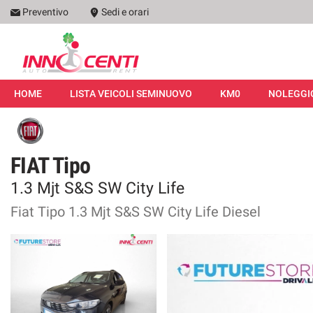
Preventivo
Sedi e orari
Le
tue
preferenze
di
HOME
consenso
HOME
LISTA VEICOLI SEMINUOVO
KM0
NOLEGGI
Il
LISTA VEICOLI SEMINUOVO
seguente
pannello
KM0
ti
FIAT Tipo
consente
di
1.3 Mjt S&S SW City Life
NOLEGGIO
esprimere
le
Fiat Tipo 1.3 Mjt S&S SW City Life Diesel
tue
PROMOZIONI
preferenze
di
consenso
I NOSTRI SERVIZI
alle
tecnologie
ASSISTENZA
di