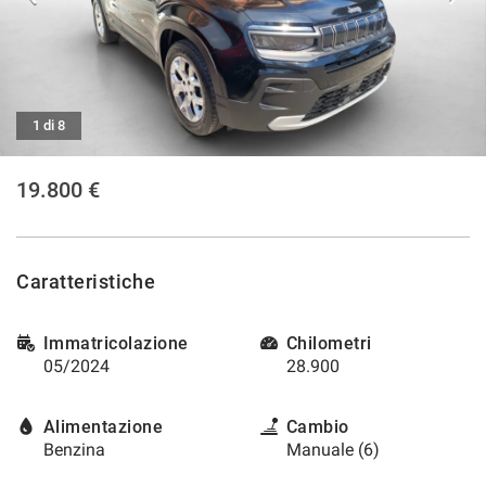
tracciamento
che
CONTATTI
adottiamo
per
offrire
CONTATTI
le
1 di 8
funzionalità
e
NEWS
svolgere
19.800 €
le
AREA COMMERCIANTI
attività
di
seguito
Caratteristiche
descritte.
Per
ottenere
Immatricolazione
Chilometri
maggiori
05/2024
28.900
informazioni
sull'utilità
e
Alimentazione
Cambio
sul
Benzina
Manuale (6)
funzionamento
di