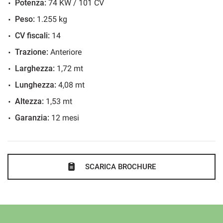
Potenza:
74 KW / 101 CV
Immobilizzatore elettronico
Per qualsiasi informazione diretta non esitare a contattarci:
Sensore di luce
Peso:
1.255 kg
BUONI AFFARI DA INNOCENTI AUTO.
Sensore di pioggia
CV fiscali:
14
Sensori di parcheggio posteriori
Trazione:
Anteriore
Per altre offerte ed info visita: WWW.INNOCENTIAUTO.IT
Servosterzo
Larghezza:
1,72 mt
Specchietti laterali elettrici
Lunghezza:
4,08 mt
seguici anche su Facebook e Instagram
Altezza:
1,53 mt
Garanzia:
12 mesi
SCARICA BROCHURE