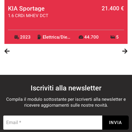
KIA Sportage
€
21.400 €
1.6 CRDi MHEV DCT
2023
Elettrica/Diesel
44.700
5
Iscriviti alla newsletter
Compila il modulo sottostante per iscriverti alla newsletter e
ricevere aggiornamenti sulle nostre novità.
Email *
INVIA