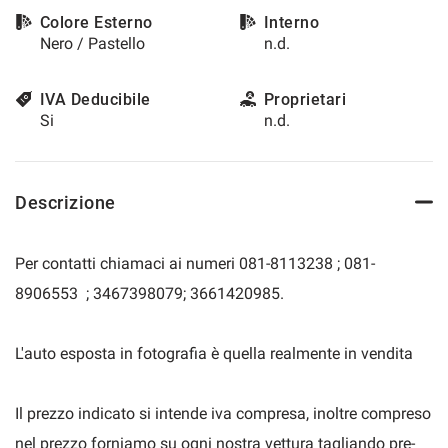
questi
Colore Esterno
Interno
strumenti
Nero / Pastello
n.d.
di
tracciamento
si
IVA Deducibile
Proprietari
rimanda
Si
n.d.
alla
cookie
policy.
Puoi
Descrizione
rivedere
e
modificare
Per contatti chiamaci ai numeri 081-8113238 ; 081-
le
8906553 ; 3467398079; 3661420985.
tue
scelte
in
L'auto esposta in fotografia è quella realmente in vendita
qualsiasi
momento.
Il prezzo indicato si intende iva compresa, inoltre compreso
nel prezzo forniamo su ogni nostra vettura tagliando pre-
a