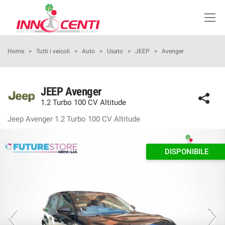
Le
tue
preferenze
di
HOME
Home
>
Tutti i veicoli
>
Auto
>
Usato
>
JEEP
>
Avenger
consenso
Il
LISTA VEICOLI SEMINUOVO
seguente
JEEP Avenger
pannello
1.2 Turbo 100 CV Altitude
KM0
ti
consente
Jeep Avenger 1.2 Turbo 100 CV Altitude
di
NOLEGGIO
esprimere
le
DISPONIBILE
tue
PROMOZIONI
preferenze
di
consenso
I NOSTRI SERVIZI
alle
tecnologie
ASSISTENZA
di