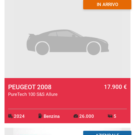
IN ARRIVO
PEUGEOT 2008
17.900 €
PureTech 100 S&S Allure
2024
Benzina
26.000
5