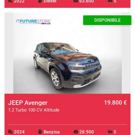
2022
Diesel
63.600
5
DISPONIBILE
JEEP Avenger
19.800 €
1.2 Turbo 100 CV Altitude
2024
Benzina
28.900
5