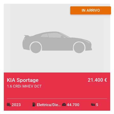
IN ARRIVO
KIA Sportage
21.400 €
1.6 CRDi MHEV DCT
2023
Elettrica/Diesel
44.700
5