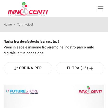
Le
tue
preferenze
di
HOME
Home
>
Tutti i veicoli
consenso
Il
LISTA VEICOLI SEMINUOVO
Non hai trovato un’auto che fa al caso tuo ?
seguente
pannello
Vieni in sede e insieme troveremo nel nostro
parco auto
KM0
ti
digitale
la tua occasione.
consente
di
NOLEGGIO
esprimere
ORDINA PER
FILTRA (15)
le
tue
PROMOZIONI
preferenze
di
consenso
I NOSTRI SERVIZI
alle
tecnologie
ASSISTENZA
di