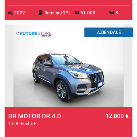
2022
Benzina/GPL
61.000
5
AZIENDALE
DR MOTOR DR 4.0
12.800 €
1.5 Bi-Fuel GPL