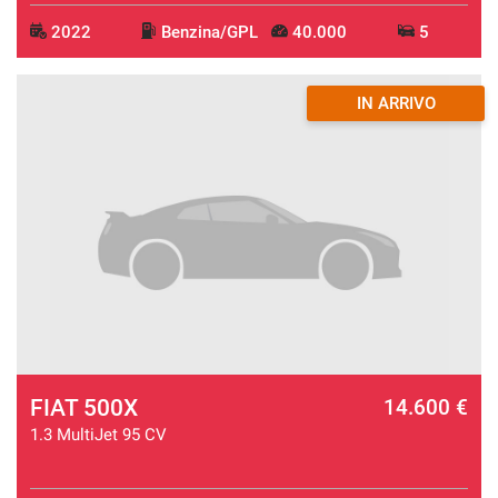
2022
Benzina/GPL
40.000
5
IN ARRIVO
FIAT 500X
14.600 €
1.3 MultiJet 95 CV