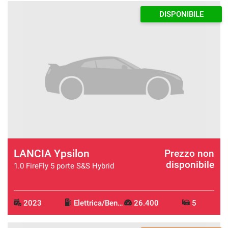
DISPONIBILE
LANCIA Ypsilon
Prezzo non
disponibile
1.0 FireFly 5 porte S&S Hybrid
2023
Elettrica/Benzina
26.400
5