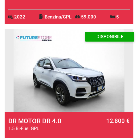
2022
Benzina/GPL
59.000
5
DISPONIBILE
DR MOTOR DR 4.0
12.800 €
1.5 Bi-Fuel GPL