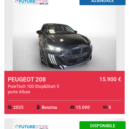
AZIENDALE
PEUGEOT 208
15.900 €
PureTech 100 Stop&Start 5
porte Allure
2025
Benzina
15.000
5
DISPONIBILE