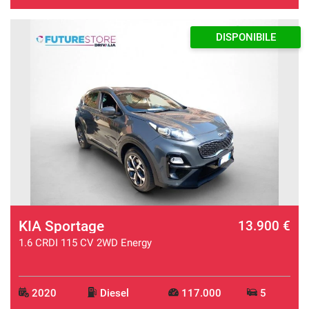
DISPONIBILE
KIA Sportage
13.900 €
1.6 CRDI 115 CV 2WD Energy
2020
Diesel
117.000
5