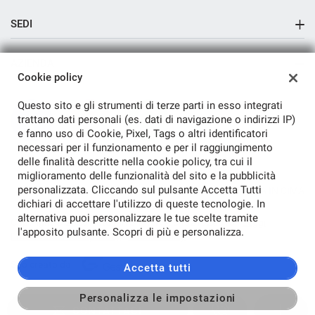
SEDI
Sede di Aversa
AZIENDA
Cookie policy
Azienda
Questo sito e gli strumenti di terze parti in esso integrati
Contatti
trattano dati personali (es. dati di navigazione o indirizzi IP)
e fanno uso di Cookie, Pixel, Tags o altri identificatori
necessari per il funzionamento e per il raggiungimento
delle finalità descritte nella cookie policy, tra cui il
miglioramento delle funzionalità del sito e la pubblicità
personalizzata. Cliccando sul pulsante Accetta Tutti
TORNA IN CIMA
dichiari di accettare l'utilizzo di queste tecnologie. In
alternativa puoi personalizzare le tue scelte tramite
Copyright © 2026 Auto Inn Srl - P.IVA 04321920615 -
Leggi
l'apposito pulsante. Scopri di più e personalizza.
l'informativa sulla privacy
-
Cookie Policy
Sito creato da:
Accetta tutti
Personalizza le impostazioni
CONTATTACI