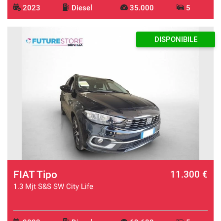
2023
Diesel
35.000
5
DISPONIBILE
FIAT Tipo
11.300 €
1.3 Mjt S&S SW City Life