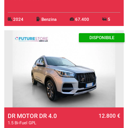
2024
Benzina
67.400
5
DISPONIBILE
DR MOTOR DR 4.0
12.800 €
1.5 Bi-Fuel GPL