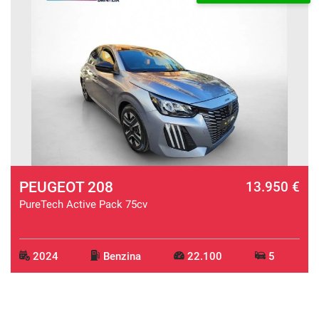
PEUGEOT 208
13.950 €
PureTech Active Pack 75cv
2024
Benzina
22.100
5